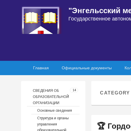
"Энгельсский м
Государственное автоно
Primary
Skip
Skip
Главная
Официальные документы
Ко
menu
to
to
primary
secondary
content
content
14
СВЕДЕНИЯ ОБ
CATEGORY
ОБРАЗОВАТЕЛЬНОЙ
ОРГАНИЗАЦИИ
Основные сведения
Структура и органы
🏆 Гордо
управления
образовательной