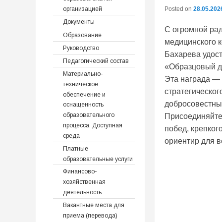
Posted on
28.05.202
организацией
Документы
С огромной ра
Образование
медицинского 
Руководство
Бахарева удос
Педагогический состав
«Образцовый д
Материально-
Эта награда —
техническое
стратегическог
обеспечение и
добросовестный
оснащенность
образовательного
Присоединяйте
процесса. Доступная
побед, крепког
среда
ориентир для вс
Платные
образовательные услуги
Финансово-
хозяйственная
деятельность
Вакантные места для
приема (перевода)