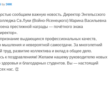
6
by
ЭМК
достью сообщаем важную новость. Директор Энгельсского
колледжа Св.Луки (Войно-Ясенецкого) Марина Васильевна
тоена престижной награды — почётного знака
иректор».
 признание выдающихся профессиональных качеств,
о мышления и невероятной самоотдачи. За многолетний
 труд, развитие коллектива и вклад в общее дело.
сь к поздравлениям! Желаем нашему руководителю новых
о здоровья и благодарных студентов. Вы — настоящий
ех нас. 👏